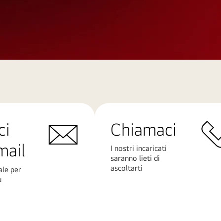
ci
Chiamaci
mail
I nostri incaricati
saranno lieti di
ascoltarti
ale per
ù
Scopri