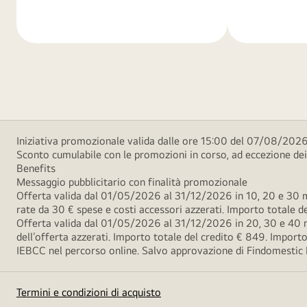
di
di
più
più
Iniziativa promozionale valida dalle ore 15:00 del 07/08/2026 
Sconto cumulabile con le promozioni in corso, ad eccezione d
Benefits
Messaggio pubblicitario con finalità promozionale
Offerta valida dal 01/05/2026 al 31/12/2026 in 10, 20 e 30 m
rate da 30 € spese e costi accessori azzerati. Importo totale
Offerta valida dal 01/05/2026 al 31/12/2026 in 20, 30 e 40 m
dell’offerta azzerati. Importo totale del credito € 849. Impo
IEBCC nel percorso online. Salvo approvazione di Findomestic Ban
Termini e condizioni di acquisto