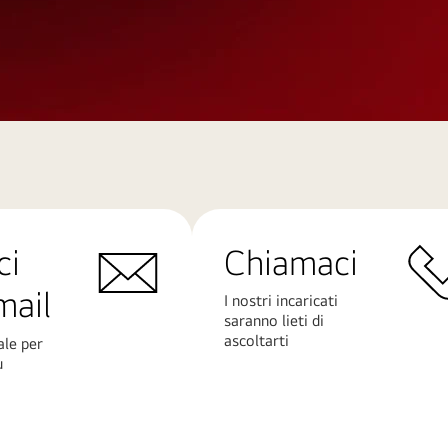
ci
Chiamaci
mail
I nostri incaricati
saranno lieti di
ascoltarti
ale per
ù
Scopri