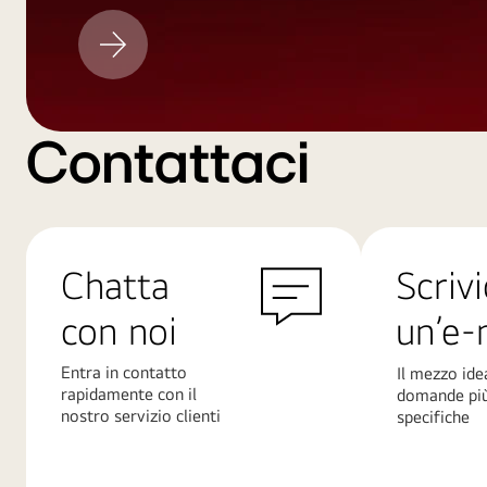
Aggiornamento
LG
Contattaci
Chatta
Scrivi
con noi
un’e-
Entra in contatto
Il mezzo ide
rapidamente con il
domande pi
nostro servizio clienti
specifiche
Scopri
Scopri