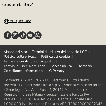
Sostenibilità
Attivazione
menu
Italia, Italiano
Mappa del sito
Termini di utilizzo del servizio LGE
Politica sulla privacy
Politica sui cookie
Termini e condizioni di acquisto
Termini d'uso e Note Legali
Accessibilità
Glossario
Compliance Information
LG Privacy
Copyright © 2009-2026 LG Electronics. Tutti i diritti
riservati. LG Electronics Italia S.p.A. - Società con socio unico
- Sede legale Via Aldo Rossi 4, 20149 Milano - Iscriz.
Registro Imprese Milano - codice Fiscale e Partita IVA
11704130159 - REA n. 1492318 - Capitale Sociale Euro
1.000.000 i.v. - Iscrizione Registro AEE IT08020000002343​