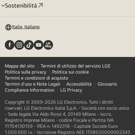
Sostenibilità
Attivazione
menu
Italia, Italiano
Mappa del sito
Termini di utilizzo del servizio LGE
Politica sulla privacy
Politica sui cookie
Termini e condizioni di acquisto
Termini d'uso e Note Legali
Accessibilità
Glossario
Compliance Information
LG Privacy
Copyright © 2009-2026 LG Electronics. Tutti i diritti
riservati. LG Electronics Italia S.p.A. - Società con socio unico
- Sede legale Via Aldo Rossi 4, 20149 Milano - Iscriz.
Registro Imprese Milano - codice Fiscale e Partita IVA
11704130159 - REA n. 1492318 - Capitale Sociale Euro
1.000.000 i.v. - Iscrizione Registro AEE IT08020000002343​