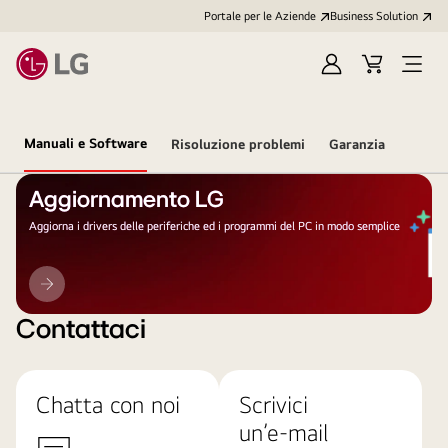
Portale per le Aziende
Business Solution
Accedi
Cart
Open
/
Menu
Registrati
Manuali e Software
Risoluzione problemi
Garanzia
Aggiornamento LG
Aggiorna i drivers delle periferiche ed i programmi del PC in modo semplice
Aggiornamento
LG
Contattaci
Chatta con noi
Scrivici
un’e-mail