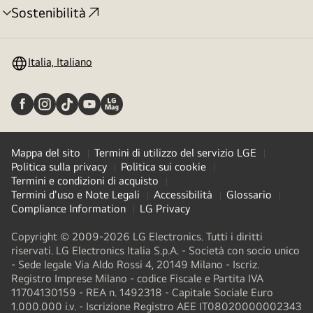
Sostenibilità
Attivazione
menu
Italia, Italiano
Mappa del sito
Termini di utilizzo del servizio LGE
Politica sulla privacy
Politica sui cookie
Termini e condizioni di acquisto
Termini d'uso e Note Legali
Accessibilità
Glossario
Compliance Information
LG Privacy
Copyright © 2009-2026 LG Electronics. Tutti i diritti
riservati. LG Electronics Italia S.p.A. - Società con socio unico
- Sede legale Via Aldo Rossi 4, 20149 Milano - Iscriz.
Registro Imprese Milano - codice Fiscale e Partita IVA
11704130159 - REA n. 1492318 - Capitale Sociale Euro
1.000.000 i.v. - Iscrizione Registro AEE IT08020000002343​