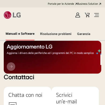
Portale per le Aziende
Business Solution
Accedi
Cart
Open
/
Menu
Registrati
Manuali e Software
Risoluzione problemi
Garanzia
Aggiornamento LG
Aggiorna i drivers delle periferiche ed i programmi del PC in modo semplice
Aggiornamento
LG
Contattaci
Chatta con noi
Scrivici
un’e-mail