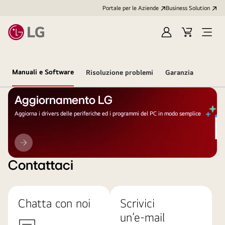
Portale per le Aziende
Business Solution
Accedi
Cart
Open
/
Menu
Registrati
Manuali e Software
Risoluzione problemi
Garanzia
Aggiornamento LG
Aggiorna i drivers delle periferiche ed i programmi del PC in modo semplice
Aggiornamento
LG
Contattaci
Chatta con noi
Scrivici
un’e-mail