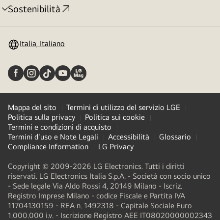
Sostenibilità
Attivazione
menu
Italia, Italiano
Mappa del sito
Termini di utilizzo del servizio LGE
Politica sulla privacy
Politica sui cookie
Termini e condizioni di acquisto
Termini d'uso e Note Legali
Accessibilità
Glossario
Compliance Information
LG Privacy
Copyright © 2009-2026 LG Electronics. Tutti i diritti
riservati. LG Electronics Italia S.p.A. - Società con socio unico
- Sede legale Via Aldo Rossi 4, 20149 Milano - Iscriz.
Registro Imprese Milano - codice Fiscale e Partita IVA
11704130159 - REA n. 1492318 - Capitale Sociale Euro
1.000.000 i.v. - Iscrizione Registro AEE IT08020000002343​