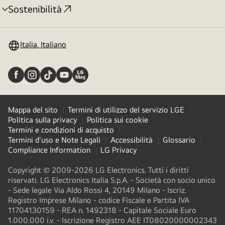
Sostenibilità
Attivazione
menu
Italia, Italiano
Mappa del sito
Termini di utilizzo del servizio LGE
Politica sulla privacy
Politica sui cookie
Termini e condizioni di acquisto
Termini d'uso e Note Legali
Accessibilità
Glossario
Compliance Information
LG Privacy
Copyright © 2009-2026 LG Electronics. Tutti i diritti
riservati. LG Electronics Italia S.p.A. - Società con socio unico
- Sede legale Via Aldo Rossi 4, 20149 Milano - Iscriz.
Registro Imprese Milano - codice Fiscale e Partita IVA
11704130159 - REA n. 1492318 - Capitale Sociale Euro
1.000.000 i.v. - Iscrizione Registro AEE IT08020000002343​