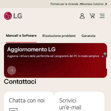
Portale per le Aziende
Business Solution
Accedi
Cart
Open
/
Menu
Registrati
Manuali e Software
Risoluzione problemi
Garanzia
Aggiornamento LG
Aggiorna i drivers delle periferiche ed i programmi del PC in modo semplice
Aggiornamento
LG
Contattaci
Chatta con noi
Scrivici
un’e-mail