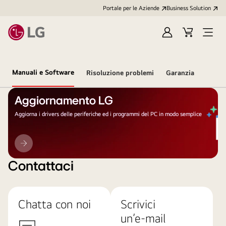
Portale per le Aziende
Business Solution
Accedi
Cart
Open
/
Menu
Registrati
Manuali e Software
Risoluzione problemi
Garanzia
Aggiornamento LG
Aggiorna i drivers delle periferiche ed i programmi del PC in modo semplice
Aggiornamento
LG
Contattaci
Chatta con noi
Scrivici
un’e-mail