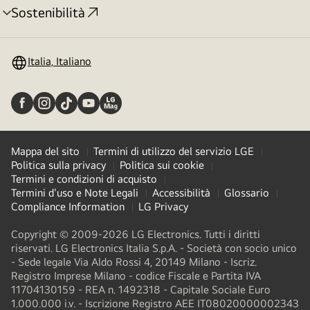
Sostenibilità
Attivazione
menu
Italia, Italiano
Mappa del sito
Termini di utilizzo del servizio LGE
Politica sulla privacy
Politica sui cookie
Termini e condizioni di acquisto
Termini d'uso e Note Legali
Accessibilità
Glossario
Compliance Information
LG Privacy
Copyright © 2009-2026 LG Electronics. Tutti i diritti
riservati. LG Electronics Italia S.p.A. - Società con socio unico
- Sede legale Via Aldo Rossi 4, 20149 Milano - Iscriz.
Registro Imprese Milano - codice Fiscale e Partita IVA
11704130159 - REA n. 1492318 - Capitale Sociale Euro
1.000.000 i.v. - Iscrizione Registro AEE IT08020000002343​