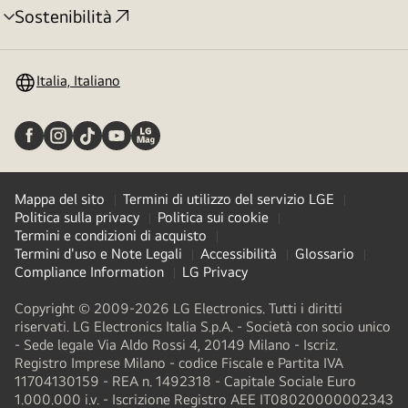
Sostenibilità
Attivazione
menu
Italia, Italiano
Mappa del sito
Termini di utilizzo del servizio LGE
Politica sulla privacy
Politica sui cookie
Termini e condizioni di acquisto
Termini d'uso e Note Legali
Accessibilità
Glossario
Compliance Information
LG Privacy
Copyright © 2009-2026 LG Electronics. Tutti i diritti
riservati. LG Electronics Italia S.p.A. - Società con socio unico
- Sede legale Via Aldo Rossi 4, 20149 Milano - Iscriz.
Registro Imprese Milano - codice Fiscale e Partita IVA
11704130159 - REA n. 1492318 - Capitale Sociale Euro
1.000.000 i.v. - Iscrizione Registro AEE IT08020000002343​