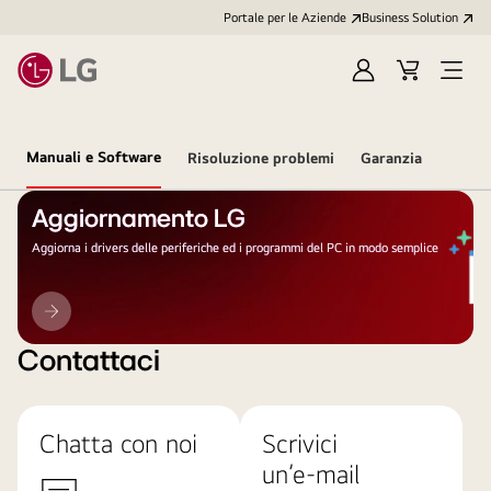
Portale per le Aziende
Business Solution
Accedi
Cart
Open
/
Menu
Registrati
Manuali e Software
Risoluzione problemi
Garanzia
Aggiornamento LG
Aggiorna i drivers delle periferiche ed i programmi del PC in modo semplice
Aggiornamento
LG
Contattaci
Chatta con noi
Scrivici
un’e-mail