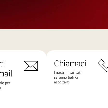
ci
Chiamaci
mail
I nostri incaricati
saranno lieti di
ascoltarti
ale per
ù
Scopri