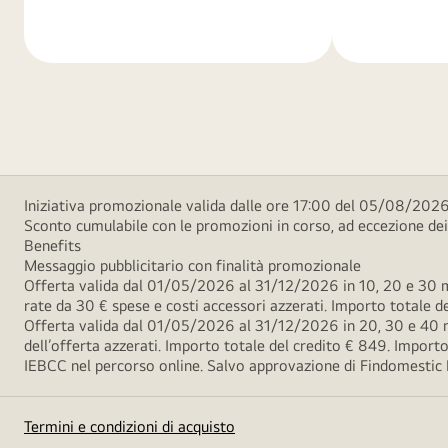
di
di
più
più
Iniziativa promozionale valida dalle ore 17:00 del 05/08/2026
Sconto cumulabile con le promozioni in corso, ad eccezione d
Benefits
Messaggio pubblicitario con finalità promozionale
Offerta valida dal 01/05/2026 al 31/12/2026 in 10, 20 e 30 m
rate da 30 € spese e costi accessori azzerati. Importo totale
Offerta valida dal 01/05/2026 al 31/12/2026 in 20, 30 e 40 m
dell’offerta azzerati. Importo totale del credito € 849. Impo
IEBCC nel percorso online. Salvo approvazione di Findomestic Ban
Termini e condizioni di acquisto