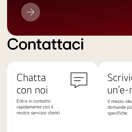
Aggiornamento
LG
Contattaci
Chatta
Scrivi
con noi
un’e-
Entra in contatto
Il mezzo ide
rapidamente con il
domande pi
nostro servizio clienti
specifiche
Scopri
Scopri