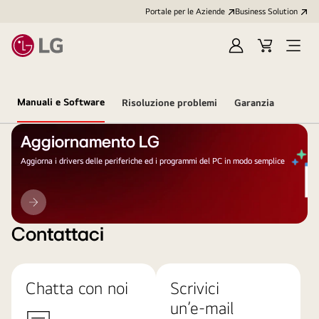
Portale per le Aziende
Business Solution
Accedi
Cart
Open
/
Menu
Registrati
Manuali e Software
Risoluzione problemi
Garanzia
Aggiornamento LG
Aggiorna i drivers delle periferiche ed i programmi del PC in modo semplice
Aggiornamento
LG
Contattaci
Chatta con noi
Scrivici
un’e-mail