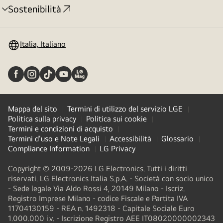
Sostenibilità
Attivazione
menu
Italia, Italiano
Mappa del sito
Termini di utilizzo del servizio LGE
Politica sulla privacy
Politica sui cookie
Termini e condizioni di acquisto
Termini d'uso e Note Legali
Accessibilità
Glossario
Compliance Information
LG Privacy
Copyright © 2009-2026 LG Electronics. Tutti i diritti
riservati. LG Electronics Italia S.p.A. - Società con socio unico
- Sede legale Via Aldo Rossi 4, 20149 Milano - Iscriz.
Registro Imprese Milano - codice Fiscale e Partita IVA
11704130159 - REA n. 1492318 - Capitale Sociale Euro
1.000.000 i.v. - Iscrizione Registro AEE IT08020000002343​