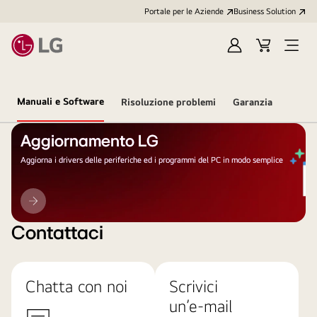
Portale per le Aziende
Business Solution
Accedi
Cart
Open
/
Menu
Registrati
Manuali e Software
Risoluzione problemi
Garanzia
Aggiornamento LG
Aggiorna i drivers delle periferiche ed i programmi del PC in modo semplice
Aggiornamento
LG
Contattaci
Chatta con noi
Scrivici
un’e-mail