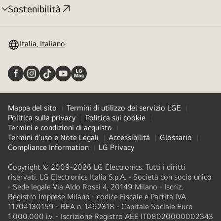
Sostenibilità
Attivazione
menu
Italia, Italiano
Mappa del sito
Termini di utilizzo del servizio LGE
Politica sulla privacy
Politica sui cookie
Termini e condizioni di acquisto
Termini d'uso e Note Legali
Accessibilità
Glossario
Compliance Information
LG Privacy
Copyright © 2009-2026 LG Electronics. Tutti i diritti
riservati. LG Electronics Italia S.p.A. - Società con socio unico
- Sede legale Via Aldo Rossi 4, 20149 Milano - Iscriz.
Registro Imprese Milano - codice Fiscale e Partita IVA
11704130159 - REA n. 1492318 - Capitale Sociale Euro
1.000.000 i.v. - Iscrizione Registro AEE IT08020000002343​