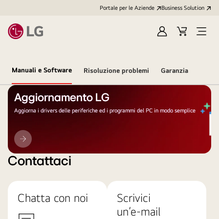
Portale per le Aziende
Business Solution
Accedi
Cart
Open
/
Menu
Registrati
Manuali e Software
Risoluzione problemi
Garanzia
Aggiornamento LG
Aggiorna i drivers delle periferiche ed i programmi del PC in modo semplice
Aggiornamento
LG
Contattaci
Chatta con noi
Scrivici
un’e-mail