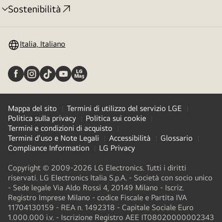
Sostenibilità
Attivazione
menu
Italia, Italiano
Mappa del sito
Termini di utilizzo del servizio LGE
Politica sulla privacy
Politica sui cookie
Termini e condizioni di acquisto
Termini d'uso e Note Legali
Accessibilità
Glossario
Compliance Information
LG Privacy
Copyright © 2009-2026 LG Electronics. Tutti i diritti
riservati. LG Electronics Italia S.p.A. - Società con socio unico
- Sede legale Via Aldo Rossi 4, 20149 Milano - Iscriz.
Registro Imprese Milano - codice Fiscale e Partita IVA
11704130159 - REA n. 1492318 - Capitale Sociale Euro
1.000.000 i.v. - Iscrizione Registro AEE IT08020000002343​