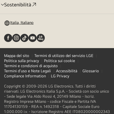
Sostenibilità
Attivazione
menu
Italia, Italiano
Mappa del sito
Termini di utilizzo del servizio LGE
Politica sulla privacy
Politica sui cookie
Termini e condizioni di acquisto
Termini d'uso e Note Legali
Accessibilità
Glossario
Compliance Information
LG Privacy
Copyright © 2009-2026 LG Electronics. Tutti i diritti
riservati. LG Electronics Italia S.p.A. - Società con socio unico
- Sede legale Via Aldo Rossi 4, 20149 Milano - Iscriz.
Registro Imprese Milano - codice Fiscale e Partita IVA
11704130159 - REA n. 1492318 - Capitale Sociale Euro
1.000.000 i.v. - Iscrizione Registro AEE IT08020000002343​