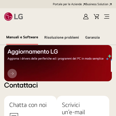
Portale per le Aziende
Business Solution
Accedi
Cart
Open
/
Menu
Registrati
Manuali e Software
Risoluzione problemi
Garanzia
Aggiornamento LG
Aggiorna i drivers delle periferiche ed i programmi del PC in modo semplice
Aggiornamento
LG
Contattaci
Chatta con noi
Scrivici
un’e-mail