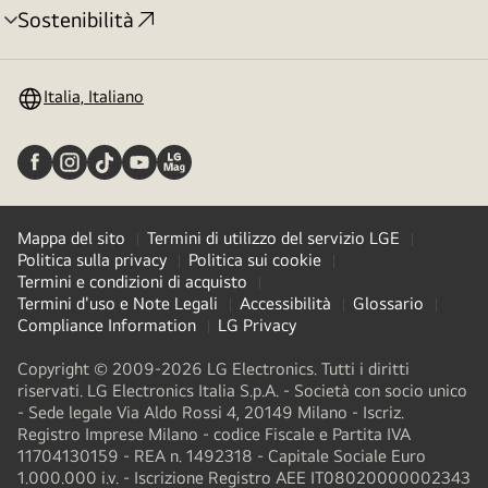
Sostenibilità
Attivazione
menu
Italia, Italiano
Mappa del sito
Termini di utilizzo del servizio LGE
Politica sulla privacy
Politica sui cookie
Termini e condizioni di acquisto
Termini d'uso e Note Legali
Accessibilità
Glossario
Compliance Information
LG Privacy
Copyright © 2009-2026 LG Electronics. Tutti i diritti
riservati. LG Electronics Italia S.p.A. - Società con socio unico
- Sede legale Via Aldo Rossi 4, 20149 Milano - Iscriz.
Registro Imprese Milano - codice Fiscale e Partita IVA
11704130159 - REA n. 1492318 - Capitale Sociale Euro
1.000.000 i.v. - Iscrizione Registro AEE IT08020000002343​