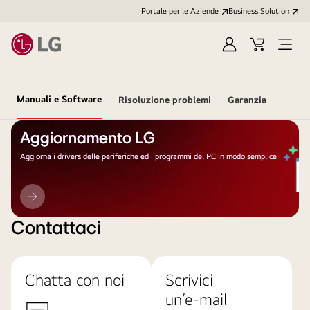
Portale per le Aziende
Business Solution
Accedi
Cart
Open
/
Menu
Registrati
Manuali e Software
Risoluzione problemi
Garanzia
Aggiornamento LG
Aggiorna i drivers delle periferiche ed i programmi del PC in modo semplice
Aggiornamento
LG
Contattaci
Chatta con noi
Scrivici
un’e-mail