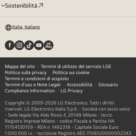
Sostenibilità
Attivazione
menu
Italia, Italiano
Mappa del sito
Termini di utilizzo del servizio LGE
Politica sulla privacy
Politica sui cookie
Termini e condizioni di acquisto
Termini d'uso e Note Legali
Accessibilità
Glossario
Compliance Information
LG Privacy
Copyright © 2009-2026 LG Electronics. Tutti i diritti
riservati. LG Electronics Italia S.p.A. - Società con socio unico
- Sede legale Via Aldo Rossi 4, 20149 Milano - Iscriz.
Registro Imprese Milano - codice Fiscale e Partita IVA
11704130159 - REA n. 1492318 - Capitale Sociale Euro
1.000.000 i.v. - Iscrizione Registro AEE IT08020000002343​