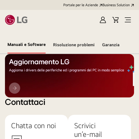
Portale per le Aziende
Business Solution
Accedi
Cart
Open
/
Menu
Registrati
Manuali e Software
Risoluzione problemi
Garanzia
Aggiornamento LG
Aggiorna i drivers delle periferiche ed i programmi del PC in modo semplice
Aggiornamento
LG
Contattaci
Chatta con noi
Scrivici
un’e-mail