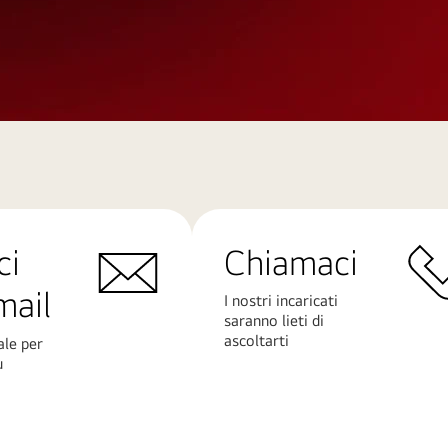
ci
Chiamaci
mail
I nostri incaricati
saranno lieti di
ascoltarti
ale per
ù
Scopri