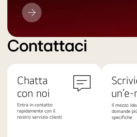
Aggiornamento
LG
Contattaci
Chatta
Scrivi
con noi
un’e-
Entra in contatto
Il mezzo ide
rapidamente con il
domande pi
nostro servizio clienti
specifiche
Scopri
Scopri