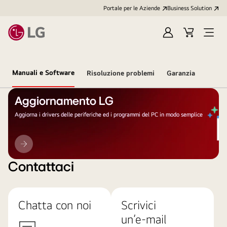
Portale per le Aziende
Business Solution
Accedi
Cart
Open
/
Menu
Registrati
Manuali e Software
Risoluzione problemi
Garanzia
Aggiornamento LG
Aggiorna i drivers delle periferiche ed i programmi del PC in modo semplice
Aggiornamento
LG
Contattaci
Chatta con noi
Scrivici
un’e-mail