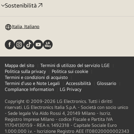
Sostenibilità
Attivazione
menu
Italia, Italiano
Mappa del sito
Termini di utilizzo del servizio LGE
Politica sulla privacy
Politica sui cookie
Termini e condizioni di acquisto
Termini d'uso e Note Legali
Accessibilità
Glossario
Compliance Information
LG Privacy
Copyright © 2009-2026 LG Electronics. Tutti i diritti
riservati. LG Electronics Italia S.p.A. - Società con socio unico
- Sede legale Via Aldo Rossi 4, 20149 Milano - Iscriz.
Registro Imprese Milano - codice Fiscale e Partita IVA
11704130159 - REA n. 1492318 - Capitale Sociale Euro
1.000.000 i.v. - Iscrizione Registro AEE IT08020000002343​