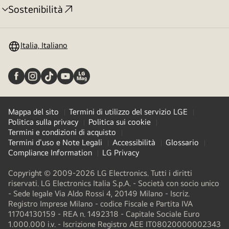
Sostenibilità
Attivazione
menu
Italia, Italiano
Mappa del sito
Termini di utilizzo del servizio LGE
Politica sulla privacy
Politica sui cookie
Termini e condizioni di acquisto
Termini d'uso e Note Legali
Accessibilità
Glossario
Compliance Information
LG Privacy
Copyright © 2009-2026 LG Electronics. Tutti i diritti
riservati. LG Electronics Italia S.p.A. - Società con socio unico
- Sede legale Via Aldo Rossi 4, 20149 Milano - Iscriz.
Registro Imprese Milano - codice Fiscale e Partita IVA
11704130159 - REA n. 1492318 - Capitale Sociale Euro
1.000.000 i.v. - Iscrizione Registro AEE IT08020000002343​