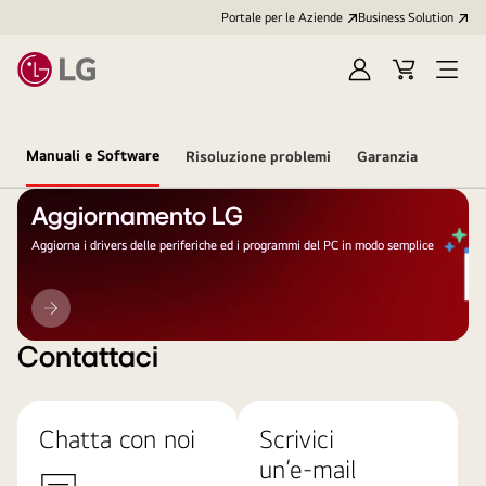
Portale per le Aziende
Business Solution
Accedi
Cart
Open
/
Menu
Registrati
Manuali e Software
Risoluzione problemi
Garanzia
Aggiornamento LG
Aggiorna i drivers delle periferiche ed i programmi del PC in modo semplice
Aggiornamento
LG
Contattaci
Chatta con noi
Scrivici
un’e-mail