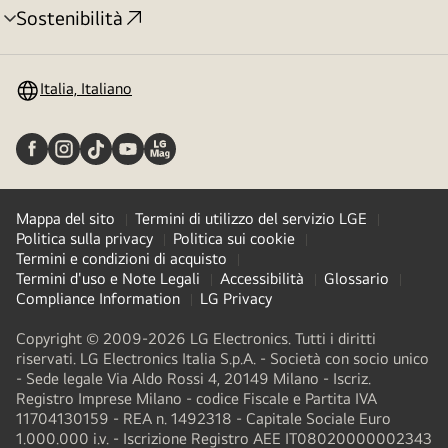
Sostenibilità
Attivazione
menu
Italia, Italiano
Mappa del sito
Termini di utilizzo del servizio LGE
Politica sulla privacy
Politica sui cookie
Termini e condizioni di acquisto
Termini d'uso e Note Legali
Accessibilità
Glossario
Compliance Information
LG Privacy
Copyright © 2009-2026 LG Electronics. Tutti i diritti
riservati. LG Electronics Italia S.p.A. - Società con socio unico
- Sede legale Via Aldo Rossi 4, 20149 Milano - Iscriz.
Registro Imprese Milano - codice Fiscale e Partita IVA
11704130159 - REA n. 1492318 - Capitale Sociale Euro
1.000.000 i.v. - Iscrizione Registro AEE IT08020000002343​