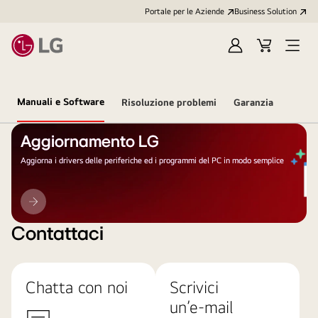
Portale per le Aziende
Business Solution
Accedi
Cart
Open
/
Menu
Registrati
Manuali e Software
Risoluzione problemi
Garanzia
Aggiornamento LG
Aggiorna i drivers delle periferiche ed i programmi del PC in modo semplice
Aggiornamento
LG
Contattaci
Chatta con noi
Scrivici
un’e-mail