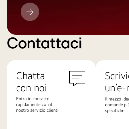
Aggiornamento
LG
Contattaci
Chatta
Scrivi
con noi
un’e-
Entra in contatto
Il mezzo ide
rapidamente con il
domande pi
nostro servizio clienti
specifiche
Scopri
Scopri