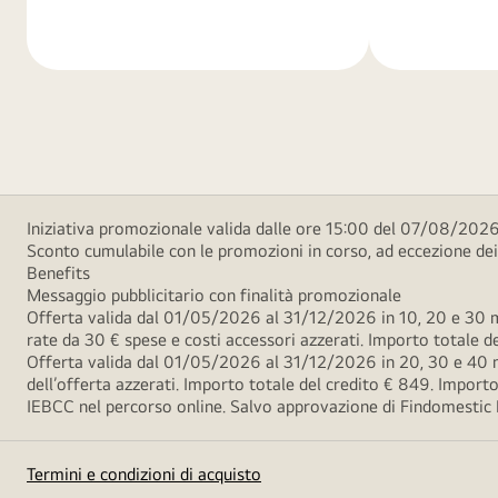
di
di
più
più
Iniziativa promozionale valida dalle ore 15:00 del 07/08/2026 
Sconto cumulabile con le promozioni in corso, ad eccezione d
Benefits
Messaggio pubblicitario con finalità promozionale
Offerta valida dal 01/05/2026 al 31/12/2026 in 10, 20 e 30 m
rate da 30 € spese e costi accessori azzerati. Importo totale
Offerta valida dal 01/05/2026 al 31/12/2026 in 20, 30 e 40 m
dell’offerta azzerati. Importo totale del credito € 849. Impo
IEBCC nel percorso online. Salvo approvazione di Findomestic Ban
Termini e condizioni di acquisto