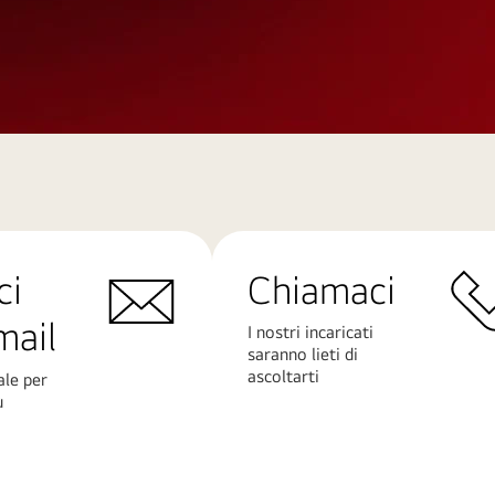
ci
Chiamaci
mail
I nostri incaricati
saranno lieti di
ascoltarti
ale per
ù
Scopri