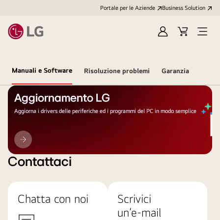
Portale per le Aziende
Business Solution
Accedi
Cart
Open
/
Menu
Registrati
Manuali e Software
Risoluzione problemi
Garanzia
Aggiornamento LG
Aggiorna i drivers delle periferiche ed i programmi del PC in modo semplice
Aggiornamento
LG
Contattaci
Chatta con noi
Scrivici
un’e-mail