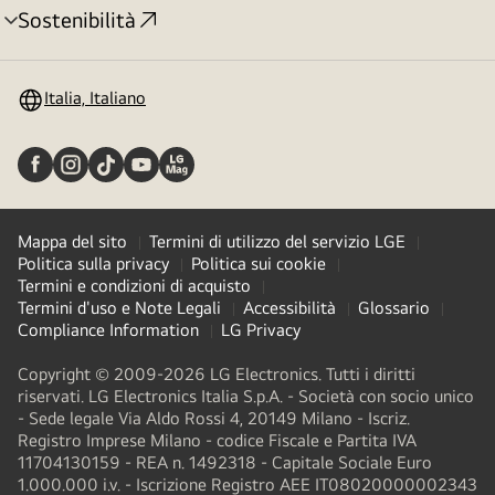
Sostenibilità
Attivazione
menu
Italia, Italiano
Mappa del sito
Termini di utilizzo del servizio LGE
Politica sulla privacy
Politica sui cookie
Termini e condizioni di acquisto
Termini d'uso e Note Legali
Accessibilità
Glossario
Compliance Information
LG Privacy
Copyright © 2009-2026 LG Electronics. Tutti i diritti
riservati. LG Electronics Italia S.p.A. - Società con socio unico
- Sede legale Via Aldo Rossi 4, 20149 Milano - Iscriz.
Registro Imprese Milano - codice Fiscale e Partita IVA
11704130159 - REA n. 1492318 - Capitale Sociale Euro
1.000.000 i.v. - Iscrizione Registro AEE IT08020000002343​