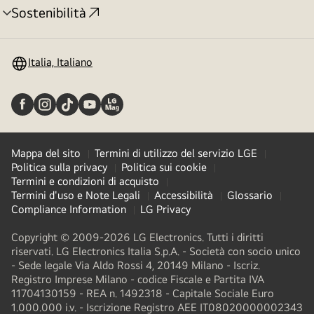
Sostenibilità
Attivazione
menu
Italia, Italiano
Mappa del sito
Termini di utilizzo del servizio LGE
Politica sulla privacy
Politica sui cookie
Termini e condizioni di acquisto
Termini d'uso e Note Legali
Accessibilità
Glossario
Compliance Information
LG Privacy
Copyright © 2009-2026 LG Electronics. Tutti i diritti
riservati. LG Electronics Italia S.p.A. - Società con socio unico
- Sede legale Via Aldo Rossi 4, 20149 Milano - Iscriz.
Registro Imprese Milano - codice Fiscale e Partita IVA
11704130159 - REA n. 1492318 - Capitale Sociale Euro
1.000.000 i.v. - Iscrizione Registro AEE IT08020000002343​