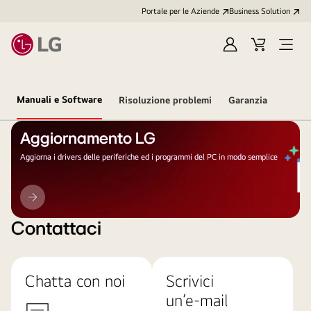
Portale per le Aziende
Business Solution
Accedi
Cart
Open
/
Menu
Registrati
Manuali e Software
Risoluzione problemi
Garanzia
Aggiornamento LG
Aggiorna i drivers delle periferiche ed i programmi del PC in modo semplice
Aggiornamento
LG
Contattaci
Chatta con noi
Scrivici
un’e-mail