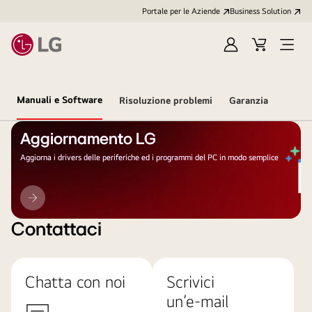
Portale per le Aziende
Business Solution
Accedi
Cart
Open
/
Menu
Registrati
Manuali e Software
Risoluzione problemi
Garanzia
Aggiornamento LG
Aggiorna i drivers delle periferiche ed i programmi del PC in modo semplice
Aggiornamento
LG
Contattaci
Chatta con noi
Scrivici
un’e-mail