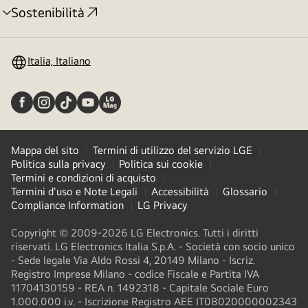
Sostenibilità
Attivazione
menu
Italia, Italiano
Mappa del sito
Termini di utilizzo del servizio LGE
Politica sulla privacy
Politica sui cookie
Termini e condizioni di acquisto
Termini d'uso e Note Legali
Accessibilità
Glossario
Compliance Information
LG Privacy
Copyright © 2009-2026 LG Electronics. Tutti i diritti
riservati. LG Electronics Italia S.p.A. - Società con socio unico
- Sede legale Via Aldo Rossi 4, 20149 Milano - Iscriz.
Registro Imprese Milano - codice Fiscale e Partita IVA
11704130159 - REA n. 1492318 - Capitale Sociale Euro
1.000.000 i.v. - Iscrizione Registro AEE IT08020000002343​