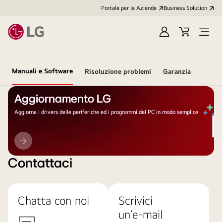
Portale per le Aziende
Business Solution
Accedi
Cart
Open
/
Menu
Registrati
Manuali e Software
Risoluzione problemi
Garanzia
Aggiornamento LG
Aggiorna i drivers delle periferiche ed i programmi del PC in modo semplice
Aggiornamento
LG
Contattaci
Chatta con noi
Scrivici
un’e-mail