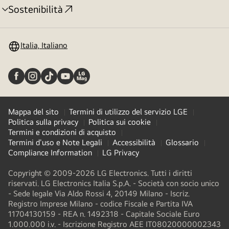
Sostenibilità
Attivazione
menu
Italia, Italiano
Mappa del sito
Termini di utilizzo del servizio LGE
Politica sulla privacy
Politica sui cookie
Termini e condizioni di acquisto
Termini d'uso e Note Legali
Accessibilità
Glossario
Compliance Information
LG Privacy
Copyright © 2009-2026 LG Electronics. Tutti i diritti
riservati. LG Electronics Italia S.p.A. - Società con socio unico
- Sede legale Via Aldo Rossi 4, 20149 Milano - Iscriz.
Registro Imprese Milano - codice Fiscale e Partita IVA
11704130159 - REA n. 1492318 - Capitale Sociale Euro
1.000.000 i.v. - Iscrizione Registro AEE IT08020000002343​