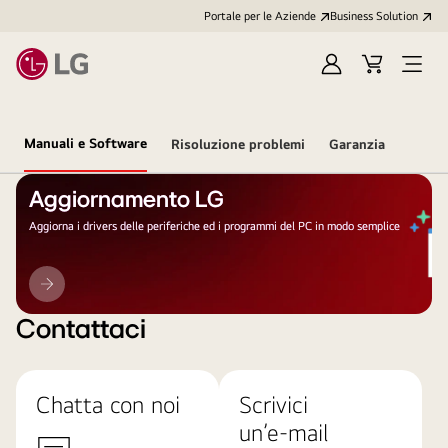
Portale per le Aziende
Business Solution
Accedi
Cart
Open
/
Menu
Registrati
Manuali e Software
Risoluzione problemi
Garanzia
Aggiornamento LG
Aggiorna i drivers delle periferiche ed i programmi del PC in modo semplice
Aggiornamento
LG
Contattaci
Chatta con noi
Scrivici
un’e-mail