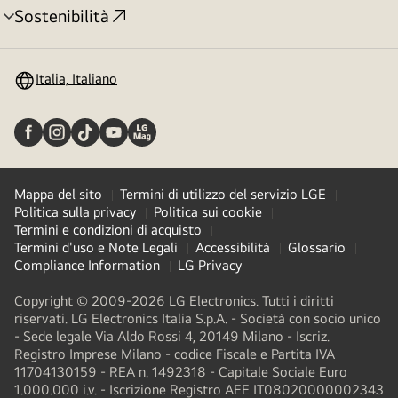
Sostenibilità
Attivazione
menu
Italia, Italiano
Mappa del sito
Termini di utilizzo del servizio LGE
Politica sulla privacy
Politica sui cookie
Termini e condizioni di acquisto
Termini d'uso e Note Legali
Accessibilità
Glossario
Compliance Information
LG Privacy
Copyright © 2009-2026 LG Electronics. Tutti i diritti
riservati. LG Electronics Italia S.p.A. - Società con socio unico
- Sede legale Via Aldo Rossi 4, 20149 Milano - Iscriz.
Registro Imprese Milano - codice Fiscale e Partita IVA
11704130159 - REA n. 1492318 - Capitale Sociale Euro
1.000.000 i.v. - Iscrizione Registro AEE IT08020000002343​