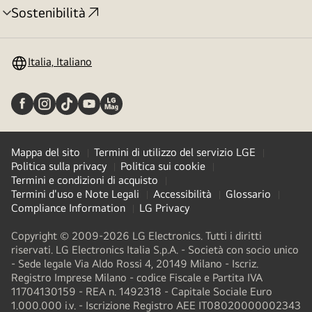
Sostenibilità
Attivazione
menu
Italia, Italiano
Mappa del sito
Termini di utilizzo del servizio LGE
Politica sulla privacy
Politica sui cookie
Termini e condizioni di acquisto
Termini d'uso e Note Legali
Accessibilità
Glossario
Compliance Information
LG Privacy
Copyright © 2009-2026 LG Electronics. Tutti i diritti
riservati. LG Electronics Italia S.p.A. - Società con socio unico
- Sede legale Via Aldo Rossi 4, 20149 Milano - Iscriz.
Registro Imprese Milano - codice Fiscale e Partita IVA
11704130159 - REA n. 1492318 - Capitale Sociale Euro
1.000.000 i.v. - Iscrizione Registro AEE IT08020000002343​