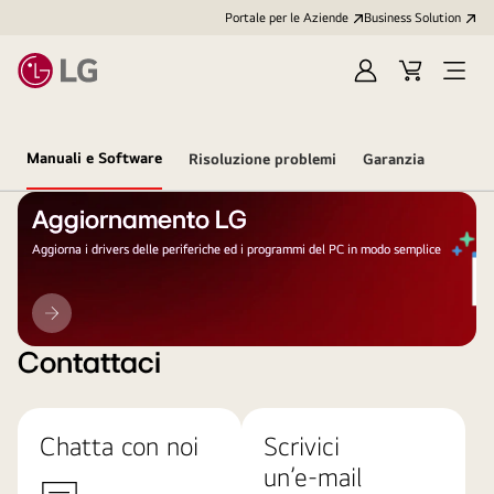
Portale per le Aziende
Business Solution
Accedi
Cart
Open
/
Menu
Registrati
Manuali e Software
Risoluzione problemi
Garanzia
Aggiornamento LG
Aggiorna i drivers delle periferiche ed i programmi del PC in modo semplice
Aggiornamento
LG
Contattaci
Chatta con noi
Scrivici
un’e-mail