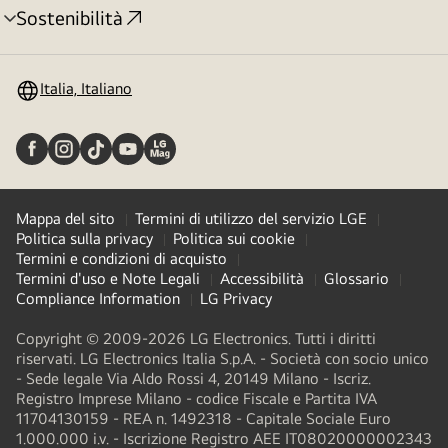
Sostenibilità
Attivazione
menu
Italia, Italiano
Mappa del sito
Termini di utilizzo del servizio LGE
Politica sulla privacy
Politica sui cookie
Termini e condizioni di acquisto
Termini d'uso e Note Legali
Accessibilità
Glossario
Compliance Information
LG Privacy
Copyright © 2009-2026 LG Electronics. Tutti i diritti
riservati. LG Electronics Italia S.p.A. - Società con socio unico
- Sede legale Via Aldo Rossi 4, 20149 Milano - Iscriz.
Registro Imprese Milano - codice Fiscale e Partita IVA
11704130159 - REA n. 1492318 - Capitale Sociale Euro
1.000.000 i.v. - Iscrizione Registro AEE IT08020000002343​