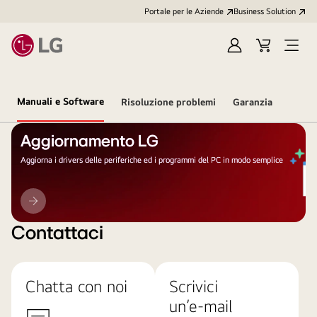
Portale per le Aziende
Business Solution
Accedi
Cart
Open
/
Menu
Registrati
Manuali e Software
Risoluzione problemi
Garanzia
Aggiornamento LG
Aggiorna i drivers delle periferiche ed i programmi del PC in modo semplice
Aggiornamento
LG
Contattaci
Chatta con noi
Scrivici
un’e-mail