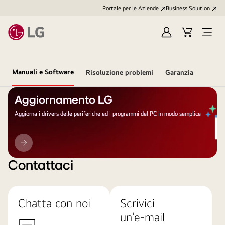
Portale per le Aziende
Business Solution
Accedi
Cart
Open
/
Menu
Registrati
Manuali e Software
Risoluzione problemi
Garanzia
Aggiornamento LG
Aggiorna i drivers delle periferiche ed i programmi del PC in modo semplice
Aggiornamento
LG
Contattaci
Chatta con noi
Scrivici
un’e-mail