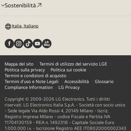
Sostenibilità
Attivazione
menu
Italia, Italiano
Mappa del sito
Termini di utilizzo del servizio LGE
Politica sulla privacy
Politica sui cookie
Termini e condizioni di acquisto
Termini d'uso e Note Legali
Accessibilità
Glossario
Compliance Information
LG Privacy
Copyright © 2009-2026 LG Electronics. Tutti i diritti
riservati. LG Electronics Italia S.p.A. - Società con socio unico
- Sede legale Via Aldo Rossi 4, 20149 Milano - Iscriz.
Registro Imprese Milano - codice Fiscale e Partita IVA
11704130159 - REA n. 1492318 - Capitale Sociale Euro
1.000.000 i.v. - Iscrizione Registro AEE IT08020000002343​