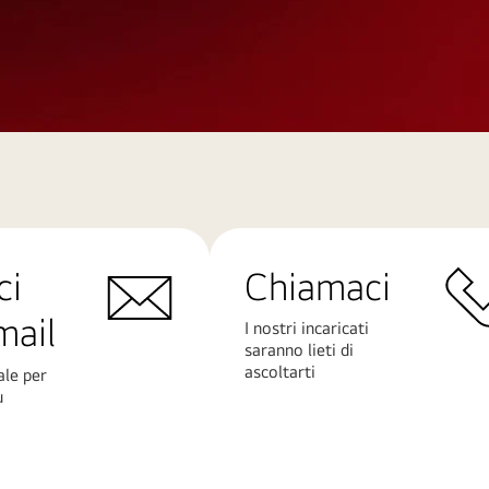
ci
Chiamaci
mail
I nostri incaricati
saranno lieti di
ascoltarti
ale per
ù
Scopri