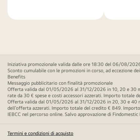
di
di
più
più
Iniziativa promozionale valida dalle ore 18:30 del 06/08/2026
Sconto cumulabile con le promozioni in corso, ad eccezione d
Benefits
Messaggio pubblicitario con finalità promozionale
Offerta valida dal 01/05/2026 al 31/12/2026 in 10, 20 e 30 m
rate da 30 € spese e costi accessori azzerati. Importo totale
Offerta valida dal 01/05/2026 al 31/12/2026 in 20, 30 e 40 m
dell’offerta azzerati. Importo totale del credito € 849. Impo
IEBCC nel percorso online. Salvo approvazione di Findomestic Ban
Termini e condizioni di acquisto