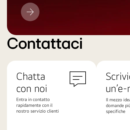
Aggiornamento
LG
Contattaci
Chatta
Scrivi
con noi
un’e-
Entra in contatto
Il mezzo ide
rapidamente con il
domande pi
nostro servizio clienti
specifiche
Scopri
Scopri