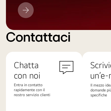
Aggiornamento
LG
Contattaci
Chatta
Scrivi
con noi
un’e-
Entra in contatto
Il mezzo ide
rapidamente con il
domande pi
nostro servizio clienti
specifiche
Scopri
Scopri