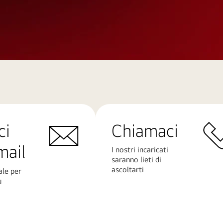
ci
Chiamaci
mail
I nostri incaricati
saranno lieti di
ascoltarti
ale per
ù
Scopri