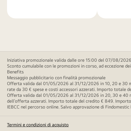
di
di
più
più
Iniziativa promozionale valida dalle ore 15:00 del 07/08/2026 
Sconto cumulabile con le promozioni in corso, ad eccezione d
Benefits
Messaggio pubblicitario con finalità promozionale
Offerta valida dal 01/05/2026 al 31/12/2026 in 10, 20 e 30 m
rate da 30 € spese e costi accessori azzerati. Importo totale
Offerta valida dal 01/05/2026 al 31/12/2026 in 20, 30 e 40 m
dell’offerta azzerati. Importo totale del credito € 849. Impo
IEBCC nel percorso online. Salvo approvazione di Findomestic Ban
Termini e condizioni di acquisto