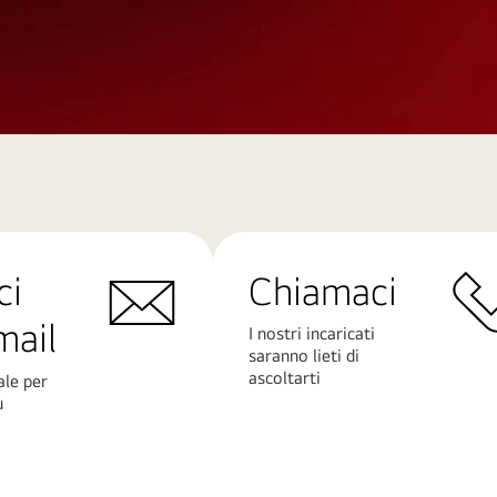
ci
Chiamaci
mail
I nostri incaricati
saranno lieti di
ascoltarti
ale per
ù
Scopri