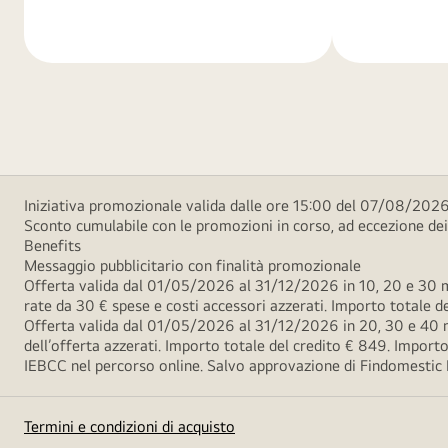
di
di
più
più
Iniziativa promozionale valida dalle ore 15:00 del 07/08/2026 
Sconto cumulabile con le promozioni in corso, ad eccezione d
Benefits
Messaggio pubblicitario con finalità promozionale
Offerta valida dal 01/05/2026 al 31/12/2026 in 10, 20 e 30 m
rate da 30 € spese e costi accessori azzerati. Importo totale
Offerta valida dal 01/05/2026 al 31/12/2026 in 20, 30 e 40 m
dell’offerta azzerati. Importo totale del credito € 849. Impo
IEBCC nel percorso online. Salvo approvazione di Findomestic Ban
Termini e condizioni di acquisto