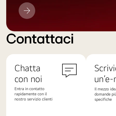
Aggiornamento
LG
Contattaci
Chatta
Scrivi
con noi
un’e-
Entra in contatto
Il mezzo ide
rapidamente con il
domande pi
nostro servizio clienti
specifiche
Scopri
Scopri