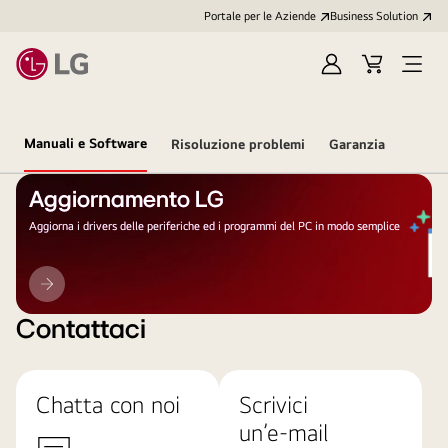
Portale per le Aziende
Business Solution
Accedi
Cart
Open
/
Menu
Registrati
Manuali e Software
Risoluzione problemi
Garanzia
Aggiornamento LG
Aggiorna i drivers delle periferiche ed i programmi del PC in modo semplice
Aggiornamento
LG
Contattaci
Chatta con noi
Scrivici
un’e-mail