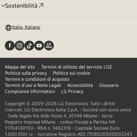
Sostenibilità
Attivazione
menu
Italia, Italiano
Mappa del sito
Termini di utilizzo del servizio LGE
Politica sulla privacy
Politica sui cookie
Termini e condizioni di acquisto
Termini d'uso e Note Legali
Accessibilità
Glossario
Compliance Information
LG Privacy
Copyright © 2009-2026 LG Electronics. Tutti i diritti
riservati. LG Electronics Italia S.p.A. - Società con socio unico
- Sede legale Via Aldo Rossi 4, 20149 Milano - Iscriz.
Registro Imprese Milano - codice Fiscale e Partita IVA
11704130159 - REA n. 1492318 - Capitale Sociale Euro
1.000.000 i.v. - Iscrizione Registro AEE IT08020000002343​