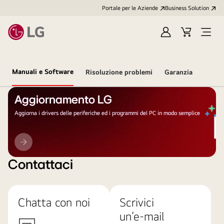
Portale per le Aziende
Business Solution
Accedi
Cart
Open
/
Menu
Registrati
Manuali e Software
Risoluzione problemi
Garanzia
Aggiornamento LG
Aggiorna i drivers delle periferiche ed i programmi del PC in modo semplice
Aggiornamento
LG
Contattaci
Chatta con noi
Scrivici
un’e-mail