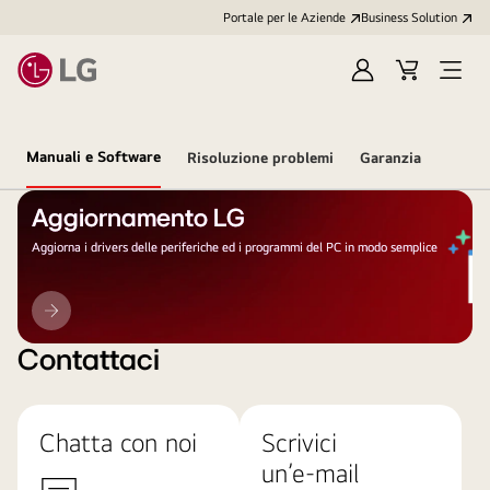
Portale per le Aziende
Business Solution
Accedi
Cart
Open
/
Menu
Registrati
Manuali e Software
Risoluzione problemi
Garanzia
Aggiornamento LG
Aggiorna i drivers delle periferiche ed i programmi del PC in modo semplice
Aggiornamento
LG
Contattaci
Chatta con noi
Scrivici
un’e-mail