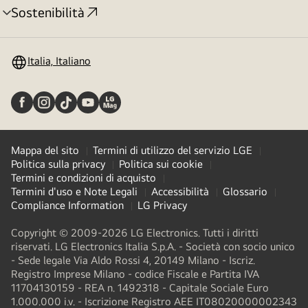
Sostenibilità
Attivazione
menu
Italia, Italiano
Mappa del sito
Termini di utilizzo del servizio LGE
Politica sulla privacy
Politica sui cookie
Termini e condizioni di acquisto
Termini d'uso e Note Legali
Accessibilità
Glossario
Compliance Information
LG Privacy
Copyright © 2009-2026 LG Electronics. Tutti i diritti
riservati. LG Electronics Italia S.p.A. - Società con socio unico
- Sede legale Via Aldo Rossi 4, 20149 Milano - Iscriz.
Registro Imprese Milano - codice Fiscale e Partita IVA
11704130159 - REA n. 1492318 - Capitale Sociale Euro
1.000.000 i.v. - Iscrizione Registro AEE IT08020000002343​