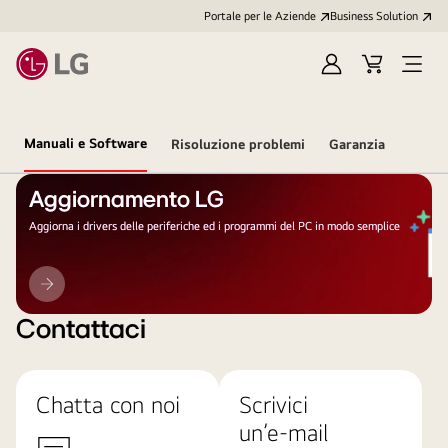
Portale per le Aziende
Business Solution
Accedi
Cart
Open
/
Menu
Registrati
Manuali e Software
Risoluzione problemi
Garanzia
Aggiornamento LG
Aggiorna i drivers delle periferiche ed i programmi del PC in modo semplice
Aggiornamento
LG
Contattaci
Chatta con noi
Scrivici
un’e-mail