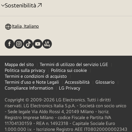
Sostenibilità
Attivazione
menu
Italia, Italiano
Mappa del sito
Termini di utilizzo del servizio LGE
Politica sulla privacy
Politica sui cookie
Termini e condizioni di acquisto
Termini d'uso e Note Legali
Accessibilità
Glossario
Compliance Information
LG Privacy
Copyright © 2009-2026 LG Electronics. Tutti i diritti
riservati. LG Electronics Italia S.p.A. - Società con socio unico
- Sede legale Via Aldo Rossi 4, 20149 Milano - Iscriz.
Registro Imprese Milano - codice Fiscale e Partita IVA
11704130159 - REA n. 1492318 - Capitale Sociale Euro
1.000.000 i.v. - Iscrizione Registro AEE IT08020000002343​