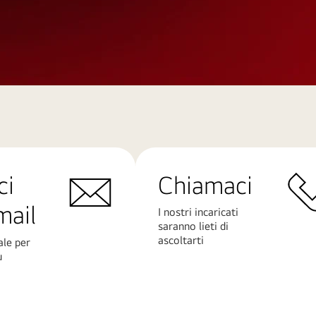
ci
Chiamaci
mail
I nostri incaricati
saranno lieti di
ascoltarti
ale per
ù
Scopri