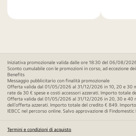
di
di
più
più
Iniziativa promozionale valida dalle ore 18:30 del 06/08/2026
Sconto cumulabile con le promozioni in corso, ad eccezione d
Benefits
Messaggio pubblicitario con finalità promozionale
Offerta valida dal 01/05/2026 al 31/12/2026 in 10, 20 e 30 m
rate da 30 € spese e costi accessori azzerati. Importo totale
Offerta valida dal 01/05/2026 al 31/12/2026 in 20, 30 e 40 m
dell’offerta azzerati. Importo totale del credito € 849. Impo
IEBCC nel percorso online. Salvo approvazione di Findomestic Ban
Termini e condizioni di acquisto