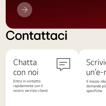
Aggiornamento
LG
Contattaci
Chatta
Scrivi
con noi
un’e-
Entra in contatto
Il mezzo ide
rapidamente con il
domande pi
nostro servizio clienti
specifiche
Scopri
Scopri