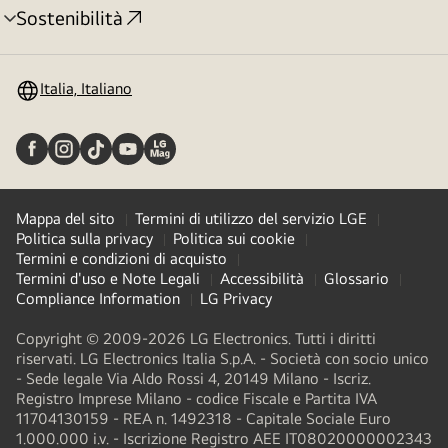
Sostenibilità
Attivazione
menu
Italia, Italiano
Mappa del sito
Termini di utilizzo del servizio LGE
Politica sulla privacy
Politica sui cookie
Termini e condizioni di acquisto
Termini d'uso e Note Legali
Accessibilità
Glossario
Compliance Information
LG Privacy
Copyright © 2009-2026 LG Electronics. Tutti i diritti
riservati. LG Electronics Italia S.p.A. - Società con socio unico
- Sede legale Via Aldo Rossi 4, 20149 Milano - Iscriz.
Registro Imprese Milano - codice Fiscale e Partita IVA
11704130159 - REA n. 1492318 - Capitale Sociale Euro
1.000.000 i.v. - Iscrizione Registro AEE IT08020000002343​