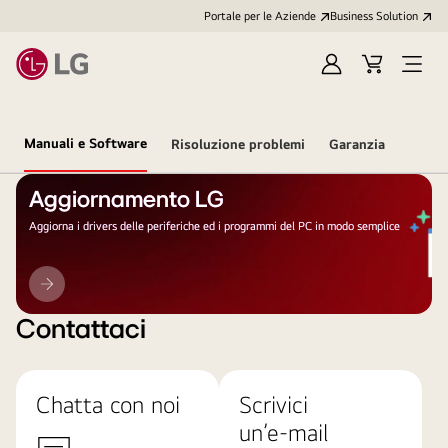
Portale per le Aziende
Business Solution
Accedi
Cart
Open
/
Menu
Registrati
Manuali e Software
Risoluzione problemi
Garanzia
Aggiornamento LG
Aggiorna i drivers delle periferiche ed i programmi del PC in modo semplice
Aggiornamento
LG
Contattaci
Chatta con noi
Scrivici
un’e-mail