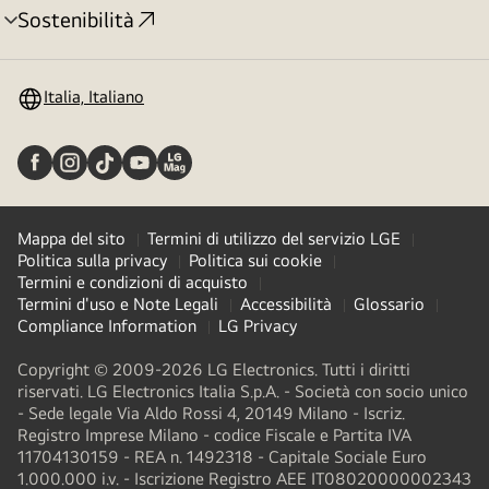
Sostenibilità
Attivazione
menu
Italia, Italiano
Mappa del sito
Termini di utilizzo del servizio LGE
Politica sulla privacy
Politica sui cookie
Termini e condizioni di acquisto
Termini d'uso e Note Legali
Accessibilità
Glossario
Compliance Information
LG Privacy
Copyright © 2009-2026 LG Electronics. Tutti i diritti
riservati. LG Electronics Italia S.p.A. - Società con socio unico
- Sede legale Via Aldo Rossi 4, 20149 Milano - Iscriz.
Registro Imprese Milano - codice Fiscale e Partita IVA
11704130159 - REA n. 1492318 - Capitale Sociale Euro
1.000.000 i.v. - Iscrizione Registro AEE IT08020000002343​