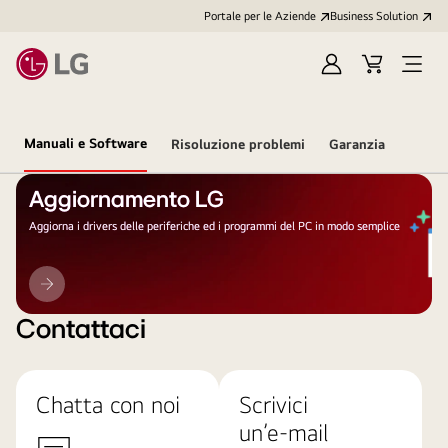
Portale per le Aziende
Business Solution
Accedi
Cart
Open
/
Menu
Registrati
Manuali e Software
Risoluzione problemi
Garanzia
Aggiornamento LG
Aggiorna i drivers delle periferiche ed i programmi del PC in modo semplice
Aggiornamento
LG
Contattaci
Chatta con noi
Scrivici
un’e-mail