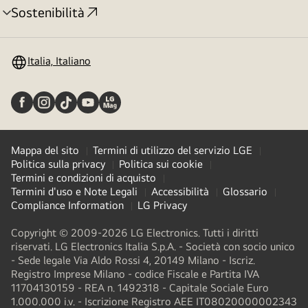
Sostenibilità
Attivazione
menu
Italia, Italiano
Mappa del sito
Termini di utilizzo del servizio LGE
Politica sulla privacy
Politica sui cookie
Termini e condizioni di acquisto
Termini d'uso e Note Legali
Accessibilità
Glossario
Compliance Information
LG Privacy
Copyright © 2009-2026 LG Electronics. Tutti i diritti
riservati. LG Electronics Italia S.p.A. - Società con socio unico
- Sede legale Via Aldo Rossi 4, 20149 Milano - Iscriz.
Registro Imprese Milano - codice Fiscale e Partita IVA
11704130159 - REA n. 1492318 - Capitale Sociale Euro
1.000.000 i.v. - Iscrizione Registro AEE IT08020000002343​