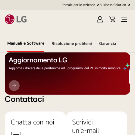
Portale per le Aziende
Business Solution
Accedi
Cart
Open
/
Menu
Registrati
Manuali e Software
Risoluzione problemi
Garanzia
Aggiornamento LG
Aggiorna i drivers delle periferiche ed i programmi del PC in modo semplice
Aggiornamento
LG
Contattaci
Chatta con noi
Scrivici
un’e-mail