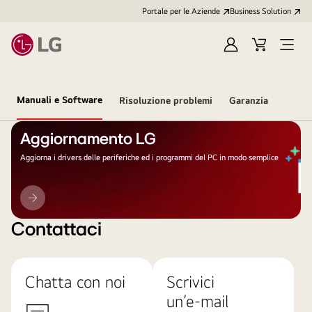
Portale per le Aziende
Business Solution
Accedi
Cart
Open
/
Menu
Registrati
Manuali e Software
Risoluzione problemi
Garanzia
Aggiornamento LG
Aggiorna i drivers delle periferiche ed i programmi del PC in modo semplice
Aggiornamento
LG
Contattaci
Chatta con noi
Scrivici
un’e-mail