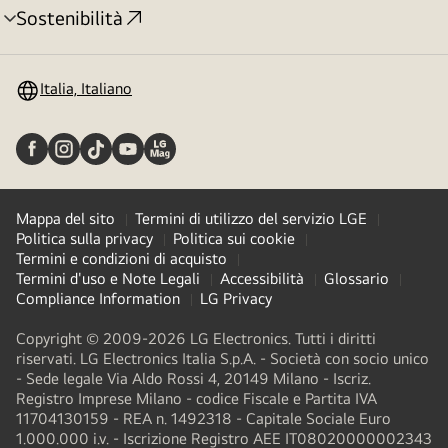
Sostenibilità
Attivazione
menu
Italia, Italiano
Mappa del sito
Termini di utilizzo del servizio LGE
Politica sulla privacy
Politica sui cookie
Termini e condizioni di acquisto
Termini d'uso e Note Legali
Accessibilità
Glossario
Compliance Information
LG Privacy
Copyright © 2009-2026 LG Electronics. Tutti i diritti
riservati. LG Electronics Italia S.p.A. - Società con socio unico
- Sede legale Via Aldo Rossi 4, 20149 Milano - Iscriz.
Registro Imprese Milano - codice Fiscale e Partita IVA
11704130159 - REA n. 1492318 - Capitale Sociale Euro
1.000.000 i.v. - Iscrizione Registro AEE IT08020000002343​