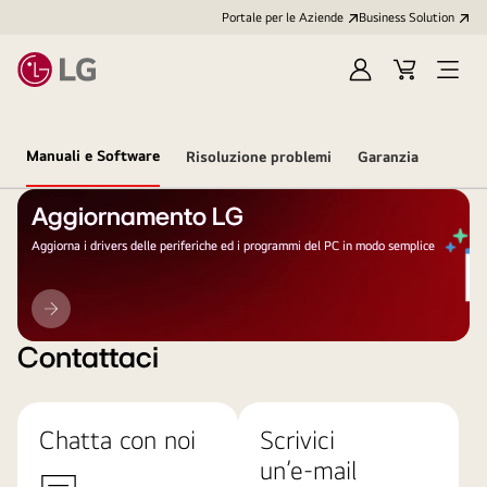
Portale per le Aziende
Business Solution
Accedi
Cart
Open
/
Menu
Registrati
Manuali e Software
Risoluzione problemi
Garanzia
Aggiornamento LG
Aggiorna i drivers delle periferiche ed i programmi del PC in modo semplice
Aggiornamento
LG
Contattaci
Chatta con noi
Scrivici
un’e-mail