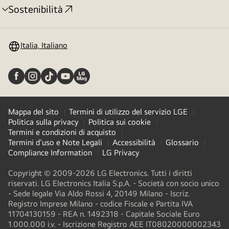
Sostenibilità
Attivazione
menu
Italia, Italiano
Mappa del sito
Termini di utilizzo del servizio LGE
Politica sulla privacy
Politica sui cookie
Termini e condizioni di acquisto
Termini d'uso e Note Legali
Accessibilità
Glossario
Compliance Information
LG Privacy
Copyright © 2009-2026 LG Electronics. Tutti i diritti
riservati. LG Electronics Italia S.p.A. - Società con socio unico
- Sede legale Via Aldo Rossi 4, 20149 Milano - Iscriz.
Registro Imprese Milano - codice Fiscale e Partita IVA
11704130159 - REA n. 1492318 - Capitale Sociale Euro
1.000.000 i.v. - Iscrizione Registro AEE IT08020000002343​