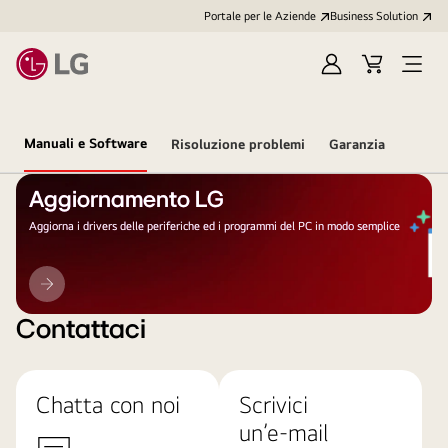
Portale per le Aziende
Business Solution
Accedi
Cart
Open
/
Menu
Registrati
Manuali e Software
Risoluzione problemi
Garanzia
Aggiornamento LG
Aggiorna i drivers delle periferiche ed i programmi del PC in modo semplice
Aggiornamento
LG
Contattaci
Chatta con noi
Scrivici
un’e-mail