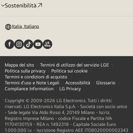
Sostenibilità
Attivazione
menu
Italia, Italiano
Mappa del sito
Termini di utilizzo del servizio LGE
Politica sulla privacy
Politica sui cookie
Termini e condizioni di acquisto
Termini d'uso e Note Legali
Accessibilità
Glossario
Compliance Information
LG Privacy
Copyright © 2009-2026 LG Electronics. Tutti i diritti
riservati. LG Electronics Italia S.p.A. - Società con socio unico
- Sede legale Via Aldo Rossi 4, 20149 Milano - Iscriz.
Registro Imprese Milano - codice Fiscale e Partita IVA
11704130159 - REA n. 1492318 - Capitale Sociale Euro
1.000.000 i.v. - Iscrizione Registro AEE IT08020000002343​