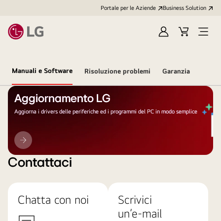
Portale per le Aziende
Business Solution
Accedi
Cart
Open
/
Menu
Registrati
Manuali e Software
Risoluzione problemi
Garanzia
Aggiornamento LG
Aggiorna i drivers delle periferiche ed i programmi del PC in modo semplice
Aggiornamento
LG
Contattaci
Chatta con noi
Scrivici
un’e-mail