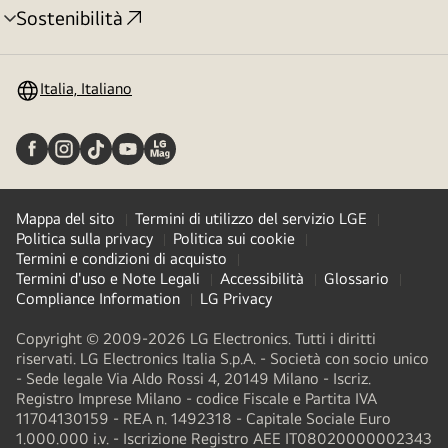
Sostenibilità
Attivazione
menu
Italia, Italiano
Mappa del sito
Termini di utilizzo del servizio LGE
Politica sulla privacy
Politica sui cookie
Termini e condizioni di acquisto
Termini d'uso e Note Legali
Accessibilità
Glossario
Compliance Information
LG Privacy
Copyright © 2009-2026 LG Electronics. Tutti i diritti
riservati. LG Electronics Italia S.p.A. - Società con socio unico
- Sede legale Via Aldo Rossi 4, 20149 Milano - Iscriz.
Registro Imprese Milano - codice Fiscale e Partita IVA
11704130159 - REA n. 1492318 - Capitale Sociale Euro
1.000.000 i.v. - Iscrizione Registro AEE IT08020000002343​