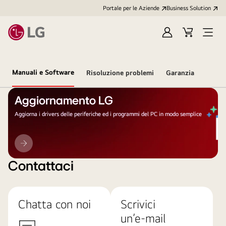
Portale per le Aziende
Business Solution
Accedi
Cart
Open
/
Menu
Registrati
Manuali e Software
Risoluzione problemi
Garanzia
Aggiornamento LG
Aggiorna i drivers delle periferiche ed i programmi del PC in modo semplice
Aggiornamento
LG
Contattaci
Chatta con noi
Scrivici
un’e-mail