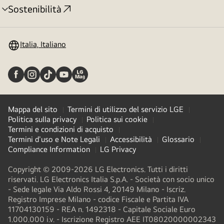
Sostenibilità
Attivazione
menu
Italia, Italiano
Mappa del sito
Termini di utilizzo del servizio LGE
Politica sulla privacy
Politica sui cookie
Termini e condizioni di acquisto
Termini d'uso e Note Legali
Accessibilità
Glossario
Compliance Information
LG Privacy
Copyright © 2009-2026 LG Electronics. Tutti i diritti
riservati. LG Electronics Italia S.p.A. - Società con socio unico
- Sede legale Via Aldo Rossi 4, 20149 Milano - Iscriz.
Registro Imprese Milano - codice Fiscale e Partita IVA
11704130159 - REA n. 1492318 - Capitale Sociale Euro
1.000.000 i.v. - Iscrizione Registro AEE IT08020000002343​