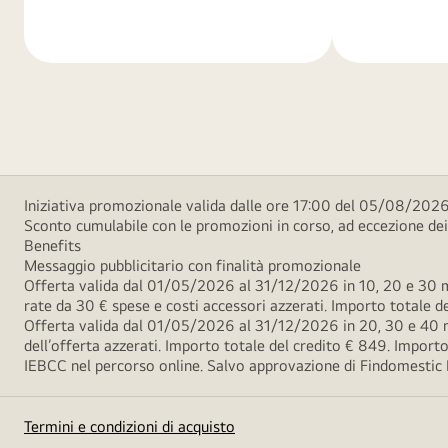
di
di
più
più
Iniziativa promozionale valida dalle ore 17:00 del 05/08/2026
Sconto cumulabile con le promozioni in corso, ad eccezione d
Benefits
Messaggio pubblicitario con finalità promozionale
Offerta valida dal 01/05/2026 al 31/12/2026 in 10, 20 e 30 m
rate da 30 € spese e costi accessori azzerati. Importo totale
Offerta valida dal 01/05/2026 al 31/12/2026 in 20, 30 e 40 m
dell’offerta azzerati. Importo totale del credito € 849. Impo
IEBCC nel percorso online. Salvo approvazione di Findomestic Ban
Termini e condizioni di acquisto