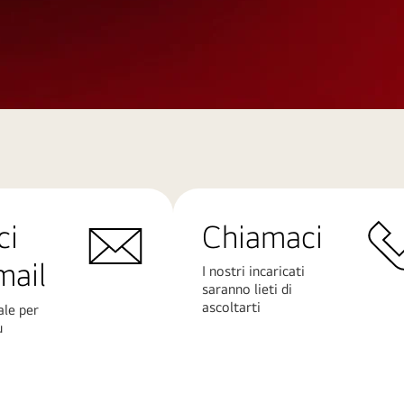
ci
Chiamaci
mail
I nostri incaricati
saranno lieti di
ascoltarti
ale per
ù
Scopri