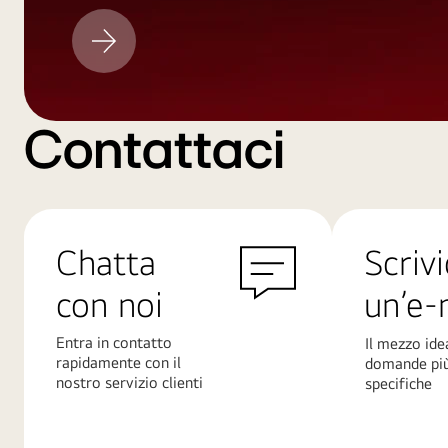
Aggiornamento
LG
Contattaci
Chatta
Scrivi
con noi
un’e-
Entra in contatto
Il mezzo ide
rapidamente con il
domande pi
nostro servizio clienti
specifiche
Scopri
Scopri