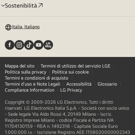
Sostenibilità
Attivazione
menu
Italia, Italiano
Mappa del sito
Termini di utilizzo del servizio LGE
Politica sulla privacy
Politica sui cookie
Termini e condizioni di acquisto
Termini d'uso e Note Legali
Accessibilità
Glossario
Compliance Information
LG Privacy
Copyright © 2009-2026 LG Electronics. Tutti i diritti
riservati. LG Electronics Italia S.p.A. - Società con socio unico
- Sede legale Via Aldo Rossi 4, 20149 Milano - Iscriz.
Registro Imprese Milano - codice Fiscale e Partita IVA
11704130159 - REA n. 1492318 - Capitale Sociale Euro
1.000.000 i.v. - Iscrizione Registro AEE IT08020000002343​