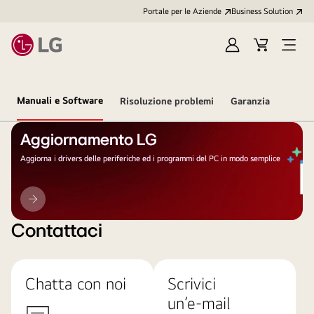
Portale per le Aziende
Business Solution
Accedi
Cart
Open
/
Menu
Registrati
Manuali e Software
Risoluzione problemi
Garanzia
Aggiornamento LG
Aggiorna i drivers delle periferiche ed i programmi del PC in modo semplice
Aggiornamento
LG
Contattaci
Chatta con noi
Scrivici
un’e-mail