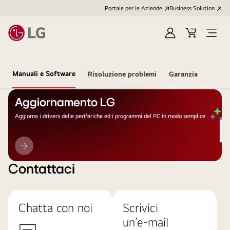
Portale per le Aziende
Business Solution
Accedi
Cart
Open
/
Menu
Registrati
Manuali e Software
Risoluzione problemi
Garanzia
Aggiornamento LG
Aggiorna i drivers delle periferiche ed i programmi del PC in modo semplice
Aggiornamento
LG
Contattaci
Chatta con noi
Scrivici
un’e-mail