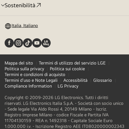
Sostenibilità
Attivazione
menu
Italia, Italiano
Mappa del sito
Termini di utilizzo del servizio LGE
Politica sulla privacy
Politica sui cookie
Termini e condizioni di acquisto
Termini d'uso e Note Legali
Accessibilità
Glossario
Compliance Information
LG Privacy
Copyright © 2009-2026 LG Electronics. Tutti i diritti
riservati. LG Electronics Italia S.p.A. - Società con socio unico
- Sede legale Via Aldo Rossi 4, 20149 Milano - Iscriz.
Registro Imprese Milano - codice Fiscale e Partita IVA
11704130159 - REA n. 1492318 - Capitale Sociale Euro
1.000.000 i.v. - Iscrizione Registro AEE IT08020000002343​