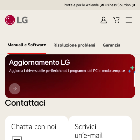
Portale per le Aziende
Business Solution
Accedi
Cart
Open
/
Menu
Registrati
Manuali e Software
Risoluzione problemi
Garanzia
Aggiornamento LG
Aggiorna i drivers delle periferiche ed i programmi del PC in modo semplice
Aggiornamento
LG
Contattaci
Chatta con noi
Scrivici
un’e-mail