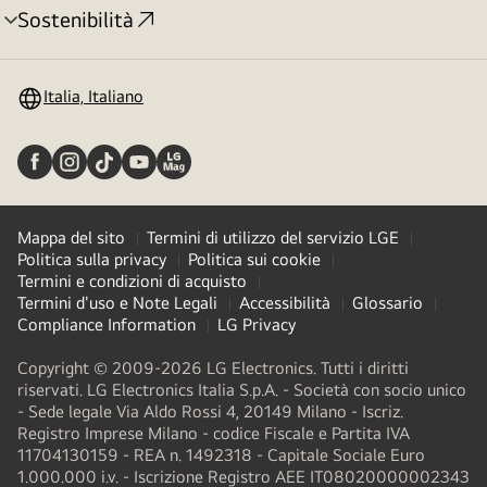
Sostenibilità
Attivazione
menu
Italia, Italiano
Mappa del sito
Termini di utilizzo del servizio LGE
Politica sulla privacy
Politica sui cookie
Termini e condizioni di acquisto
Termini d'uso e Note Legali
Accessibilità
Glossario
Compliance Information
LG Privacy
Copyright © 2009-2026 LG Electronics. Tutti i diritti
riservati. LG Electronics Italia S.p.A. - Società con socio unico
- Sede legale Via Aldo Rossi 4, 20149 Milano - Iscriz.
Registro Imprese Milano - codice Fiscale e Partita IVA
11704130159 - REA n. 1492318 - Capitale Sociale Euro
1.000.000 i.v. - Iscrizione Registro AEE IT08020000002343​