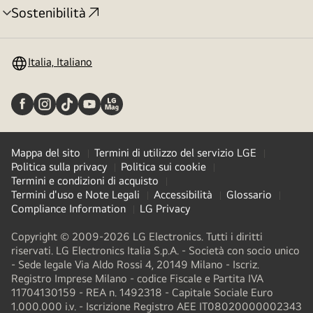
Sostenibilità
Attivazione
menu
Italia, Italiano
Mappa del sito
Termini di utilizzo del servizio LGE
Politica sulla privacy
Politica sui cookie
Termini e condizioni di acquisto
Termini d'uso e Note Legali
Accessibilità
Glossario
Compliance Information
LG Privacy
Copyright © 2009-2026 LG Electronics. Tutti i diritti
riservati. LG Electronics Italia S.p.A. - Società con socio unico
- Sede legale Via Aldo Rossi 4, 20149 Milano - Iscriz.
Registro Imprese Milano - codice Fiscale e Partita IVA
11704130159 - REA n. 1492318 - Capitale Sociale Euro
1.000.000 i.v. - Iscrizione Registro AEE IT08020000002343​