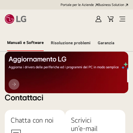
Portale per le Aziende
Business Solution
Accedi
Cart
Open
/
Menu
Registrati
Manuali e Software
Risoluzione problemi
Garanzia
Aggiornamento LG
Aggiorna i drivers delle periferiche ed i programmi del PC in modo semplice
Aggiornamento
LG
Contattaci
Chatta con noi
Scrivici
un’e-mail